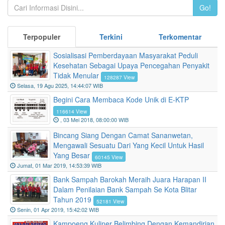
Go!
Terpopuler
Terkini
Terkomentar
Sosialisasi Pemberdayaan Masyarakat Peduli
Kesehatan Sebagai Upaya Pencegahan Penyakit
Tidak Menular
128287 View
Selasa, 19 Agu 2025, 14:44:07 WIB
Begini Cara Membaca Kode Unik di E-KTP
116614 View
, 03 Mei 2018, 08:00:00 WIB
Bincang Siang Dengan Camat Sananwetan,
Mengawali Sesuatu Dari Yang Kecil Untuk Hasil
Yang Besar
60145 View
Jumat, 01 Mar 2019, 14:53:39 WIB
Bank Sampah Barokah Meraih Juara Harapan II
Dalam Penilaian Bank Sampah Se Kota Blitar
Tahun 2019
52181 View
Senin, 01 Apr 2019, 15:42:02 WIB
Kampoeng Kuliner Belimbing Dengan Kemandirian